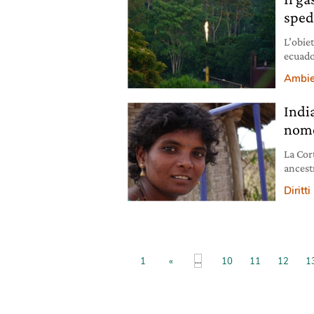
sped
L’obie
ecuado
ambient
Ambie
India
nome
La Cor
ancestr
Diritt
...
1
«
10
11
12
1