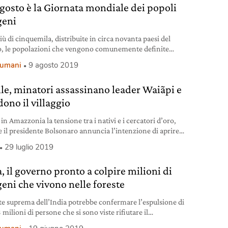
 agosto è la Giornata mondiale dei popoli
geni
ù di cinquemila, distribuite in circa novanta paesi del
 le popolazioni che vengono comunemente definite
ene”. L’Onu celebra questa diversità come un patrimonio da
i umani
9 agosto 2019
vare.
ile, minatori assassinano leader Waiãpi e
dono il villaggio
in Amazzonia la tensione tra i nativi e i cercatori d’oro,
 il presidente Bolsonaro annuncia l’intenzione di aprire
 riserve indigene all’esplorazione mineraria.
29 luglio 2019
, il governo pronto a colpire milioni di
geni che vivono nelle foreste
te suprema dell’India potrebbe confermare l’espulsione di
 milioni di persone che si sono viste rifiutare il
cimento dei diritti territoriali.