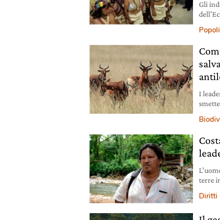
Gli in
dell’E
all’in
Popoli
storico
Come
salva
anti
I lead
smette
scomp
Biodiv
Costa
leade
L’uomo
terre i
arma d
Diritt
Il g