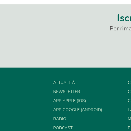
Isc
Per rima
ATTUALITÀ
C
NEWSLETTER
C
APP APPLE (IOS)
C
APP GOOGLE (ANDROID)
L
RADIO
M
PODCAST
P