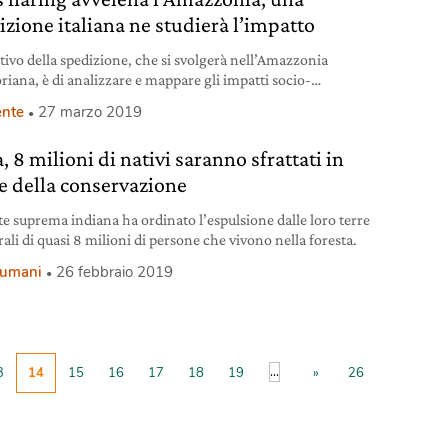
izione italiana ne studierà l’impatto
ttivo della spedizione, che si svolgerà nell’Amazzonia
riana, è di analizzare e mappare gli impatti socio-
ali del gas flaring.
nte
27 marzo 2019
, 8 milioni di nativi saranno sfrattati in
 della conservazione
te suprema indiana ha ordinato l’espulsione dalle loro terre
ali di quasi 8 milioni di persone che vivono nella foresta.
i umani
26 febbraio 2019
...
3
14
15
16
17
18
19
»
26