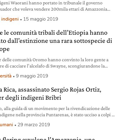
digeni Waorani hanno portato in tribunale il governo
cuador che voleva vendere 200mila ettari di Amazzonia
dustria petrolifera. Hanno vinto creando un precedente
 indigeni
15 maggio 2019
 per i diritti di tutti i popoli indigeni.
 le comunità tribali dell’Etiopia hanno
to dall’estinzione una rara sottospecie di
lope
er delle comunità Oromo hanno convinto la loro gente a
re di cacciare l’alcelafo di Swayne, scongiurandone la
arsa.
ersità
9 maggio 2019
 Rica, assassinato Sergio Rojas Ortiz,
r degli indigeni Bribri
, alla guida di un movimento per la rivendicazione delle
ndigene nella provincia Puntarenas, è stato ucciso a colpi di
a fuoco.
i umani
29 marzo 2019
as flaring avvelena l’Amazzonia, una