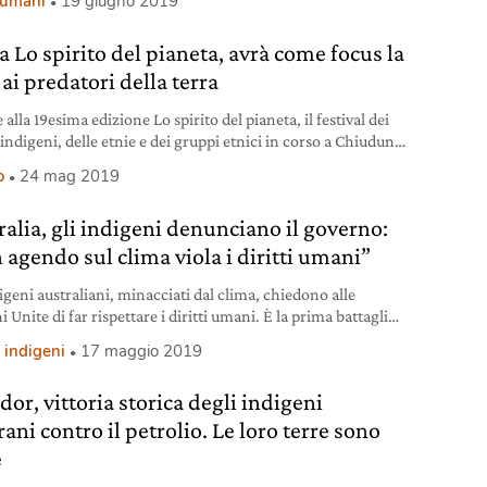
i umani
19 giugno 2019
a Lo spirito del pianeta, avrà come focus la
 ai predatori della terra
alla 19esima edizione Lo spirito del pianeta, il festival dei
indigeni, delle etnie e dei gruppi etnici in corso a Chiuduno
o
24 mag 2019
ralia, gli indigeni denunciano il governo:
 agendo sul clima viola i diritti umani”
igeni australiani, minacciati dal clima, chiedono alle
 Unite di far rispettare i diritti umani. È la prima battaglia
 al mondo di questo tipo.
 indigeni
17 maggio 2019
or, vittoria storica degli indigeni
ni contro il petrolio. Le loro terre sono
e