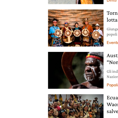
Diritt
Torn
lotta
Giunge 
popoli 
(BG).
Event
Aust
“Non
Gli ind
Nazioni
legale
Popoli
Ecuad
Waora
salv