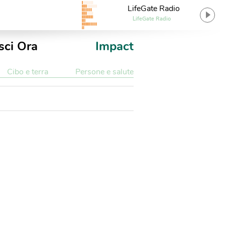
LifeGate Radio
LifeGate Radio
sci Ora
Impact
Cibo e terra
Persone e salute