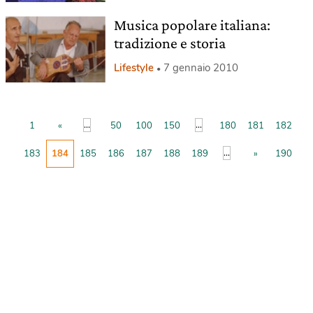
Musica popolare italiana:
tradizione e storia
Lifestyle
7 gennaio 2010
...
...
1
«
50
100
150
180
181
182
...
183
184
185
186
187
188
189
»
190