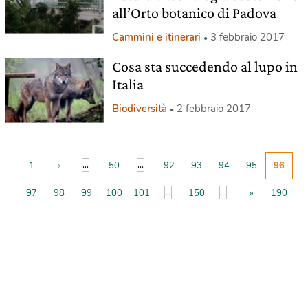
all’Orto botanico di Padova
Cammini e itinerari
3 febbraio 2017
Cosa sta succedendo al lupo in
Italia
Biodiversità
2 febbraio 2017
...
...
1
«
50
92
93
94
95
96
...
...
97
98
99
100
101
150
»
190