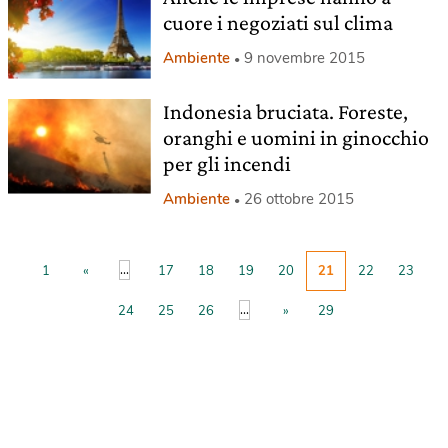
cuore i negoziati sul clima
Ambiente
9 novembre 2015
Indonesia bruciata. Foreste,
oranghi e uomini in ginocchio
per gli incendi
Ambiente
26 ottobre 2015
...
1
«
17
18
19
20
21
22
23
...
24
25
26
»
29