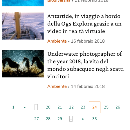
Biodiversità
21 febbraio 2018
Antartide, in viaggio a bordo
della Ogs Explora grazie a un
video in realtà virtuale
Ambiente
16 febbraio 2018
Underwater photographer of
the year 2018, la vita del
mondo subacqueo negli scatti
vincitori
Ambiente
14 febbraio 2018
...
1
«
20
21
22
23
24
25
26
...
27
28
29
»
33