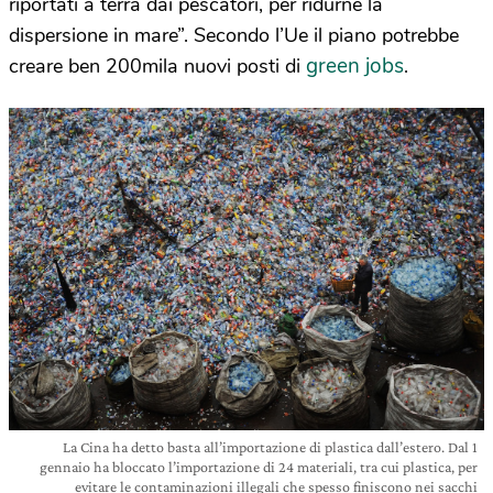
riportati a terra dai pescatori, per ridurne la
dispersione in mare”. Secondo l’Ue il piano potrebbe
green jobs
creare ben 200mila nuovi posti di
.
La Cina ha detto basta all’importazione di plastica dall’estero. Dal 1
gennaio ha bloccato l’importazione di 24 materiali, tra cui plastica, per
evitare le contaminazioni illegali che spesso finiscono nei sacchi