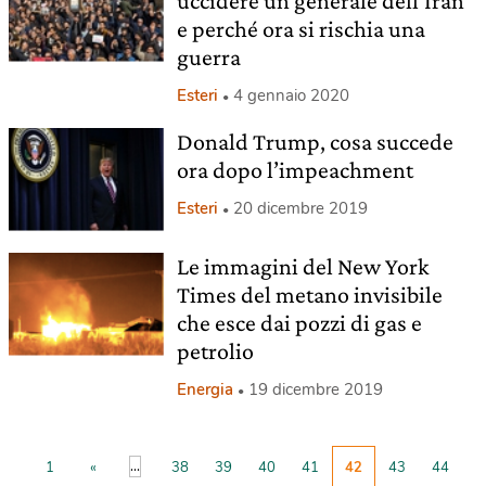
uccidere un generale dell’Iran
e perché ora si rischia una
guerra
Esteri
4 gennaio 2020
Donald Trump, cosa succede
ora dopo l’impeachment
Esteri
20 dicembre 2019
Le immagini del New York
Times del metano invisibile
che esce dai pozzi di gas e
petrolio
Energia
19 dicembre 2019
...
1
«
38
39
40
41
42
43
44