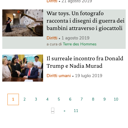
Diritti
21 agosto 2019
War toys. Un fotografo
racconta i disegni di guerra dei
bambini attraverso i giocattoli
Diritti
1 agosto 2019
a cura di
Terre des Hommes
Il surreale incontro fra Donald
Trump e Nadia Murad
Diritti umani
19 luglio 2019
1
2
3
4
5
6
7
8
9
10
...
»
11