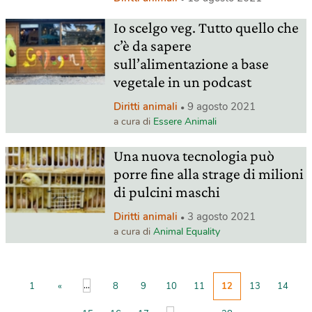
Io scelgo veg. Tutto quello che
c’è da sapere
sull’alimentazione a base
vegetale in un podcast
Diritti animali
9 agosto 2021
a cura di
Essere Animali
Una nuova tecnologia può
porre fine alla strage di milioni
di pulcini maschi
Diritti animali
3 agosto 2021
a cura di
Animal Equality
...
1
«
8
9
10
11
12
13
14