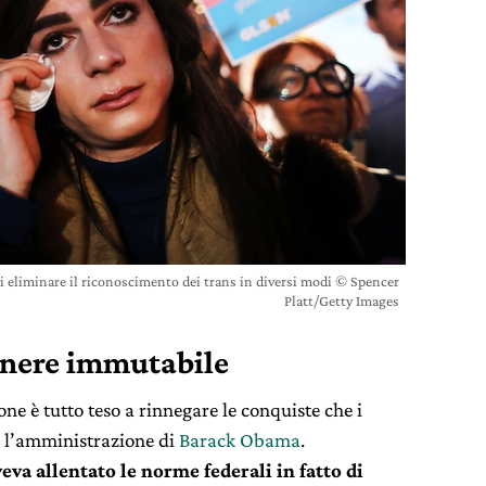
 eliminare il riconoscimento dei trans in diversi modi © Spencer
Platt/Getty Images
enere immutabile
ne è tutto teso a rinnegare le conquiste che i
o l’amministrazione di
Barack Obama
.
eva allentato le norme federali in fatto di