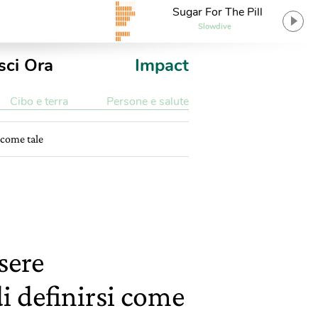
Sugar For The Pill
Slowdive
sci Ora
Impact
Cibo e terra
Persone e salute
i come tale
sere
di definirsi come