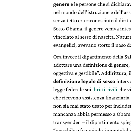
genere
e le persone che si dichiara
nel mondo dell’istruzione e dell’assi
senza tetto era riconosciuto il dirit
Sotto Obama, il genere veniva int
vincolato al sesso di nascita. Natur
evangelici, avevano storto il naso d
Ora invece il dipartimento della Sa
adottare una definizione di genere, 
oggettiva e gestibile”. Addirittura, 
definizione legale di sesso
interve
legge federale sui
diritti civili
che vi
che ricevono assistenza finanziaria 
non sia mai stato usato per includer
mancanza abbia permesso a Obama di
transgender – il dipartimento spieg
“maschile o femminile, immutabile 