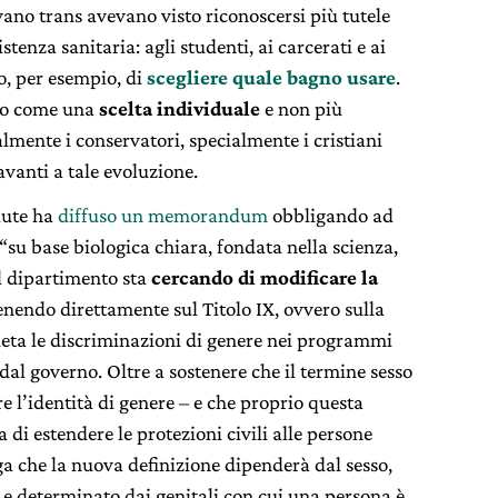
vano trans avevano visto riconoscersi più tutele
stenza sanitaria: agli studenti, ai carcerati e ai
to, per esempio, di
scegliere quale bagno usare
.
eso come una
scelta individuale
e non più
almente i conservatori, specialmente i cristiani
avanti a tale evoluzione.
lute ha
diffuso un memorandum
obbligando ad
“su base biologica chiara, fondata nella scienza,
il dipartimento sta
cercando di modificare la
nendo direttamente sul Titolo IX, ovvero sulla
eta le discriminazioni di genere nei programmi
dal governo. Oltre a sostenere che il termine sesso
e l’identità di genere – e che proprio questa
 estendere le protezioni civili alle persone
a che la nuova definizione dipenderà dal sesso,
e determinato dai genitali con cui una persona è