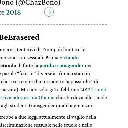
Bono (@ChazBono)
re 2018
BeErasered
merosi tentativi di Trump di limitare le
 persone transessuali. Prima
vietando
ietando
di fatto la
parola transgender
nei
 parole “feto” e “diversità” (unico stato in
he a settembre ha introdotto la possibilità di
i nascita). Ma non solo: già a febbraio 2017
Trump
rettiva adottata da Obama
che chiedeva alle scuole
re agli studenti transgender quali bagni usare.
erebbe a due leggi attualmente al vaglio della
iscriminazione sessuale nelle scuole e nelle