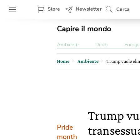
Store
Newsletter
Cerca
Capire il mondo
Ambiente
Diritti
Energi
Home
Ambiente
Trump vuole elimi
Trump vuol
Pride
transessua
month