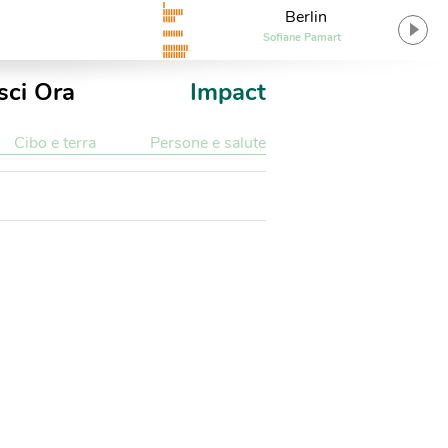
Berlin
Sofiane Pamart
sci Ora
Impact
Cibo e terra
Persone e salute