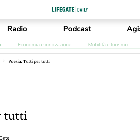
Radio
Podcast
Agi
a
Economia e innovazione
Mobilità e turismo
i
Poesia. Tutti per tutti
 tutti
eGate