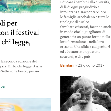
Educare i bambini alla diversità, 
di là di ogni pregiudizio e
intolleranza. Raccontare loro
le famiglie arcobaleno e tutte le
li per
tipologie di nucleo
familiare esistenti, facendo anc
n il festival
in modo che l’uguaglianza di
genere sia un punto fermo nella
 chi legge,
loro formazione e nella loro
crescita. Una sfida a cui genitori
ed educatori non possono
sottrarsi, e che può
 la seconda edizione del
Bambini
23 giugno 2017
azzi Birba chi legge, Assisi
è Sette volte bosco, per un
mpa