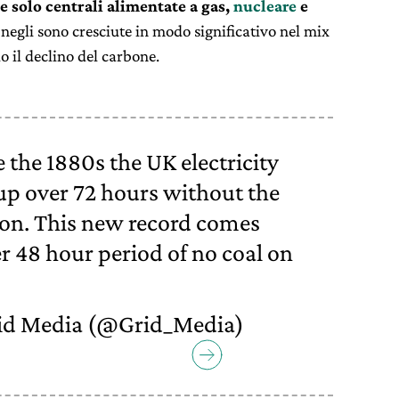
e solo centrali alimentate a gas,
nucleare
e
 negli sono cresciute in modo significativo nel mix
 il declino del carbone.
e the 1880s the UK electricity
up over 72 hours without the
ion. This new record comes
ver 48 hour period of no coal on
id Media (@Grid_Media)
8