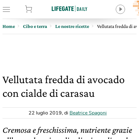
tore
Home
Cibo e terra
Le nostre ricette
Vellutata fredda di a
Vellutata fredda di avocado
con cialde di carasau
22 luglio 2019
,
di
Beatrice Spagoni
Cremosa e freschissima, nutriente grazie