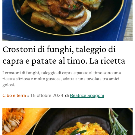
Crostoni di funghi, taleggio di
capra e patate al timo. La ricetta
I crostoni di funghi, taleggio di capra e patate al timo sono una
ricetta sfiziosa e molto gustosa, adatta a una tavolata tra amici
golosi.
Cibo e terra
15 ottobre 2024
di
Beatrice Spagoni