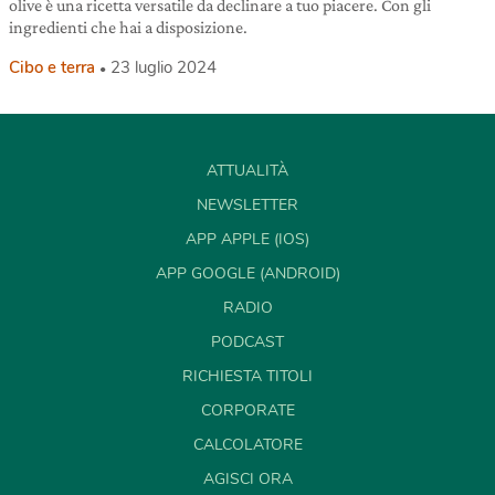
olive è una ricetta versatile da declinare a tuo piacere. Con gli
ingredienti che hai a disposizione.
Cibo e terra
23 luglio 2024
ATTUALITÀ
NEWSLETTER
APP APPLE (IOS)
APP GOOGLE (ANDROID)
RADIO
PODCAST
RICHIESTA TITOLI
CORPORATE
CALCOLATORE
AGISCI ORA