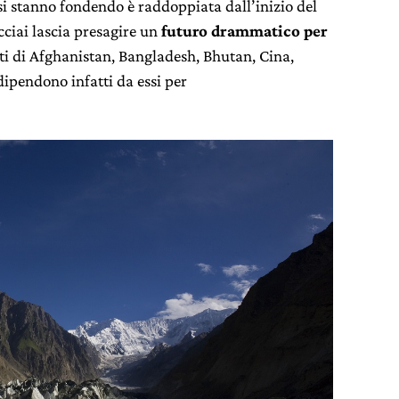
i si stanno fondendo è raddoppiata dall’inizio del
cciai lascia presagire un
futuro drammatico per
nti di Afghanistan, Bangladesh, Bhutan, Cina,
ipendono infatti da essi per