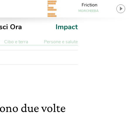
Friction
MORCHEEBA
sci Ora
Impact
Cibo e terra
Persone e salute
gono due volte