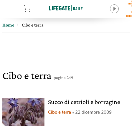
tore
Home
Cibo e terra
Cibo e terra
pagina 249
Succo di cetrioli e borragine
Cibo e terra
22 dicembre 2009