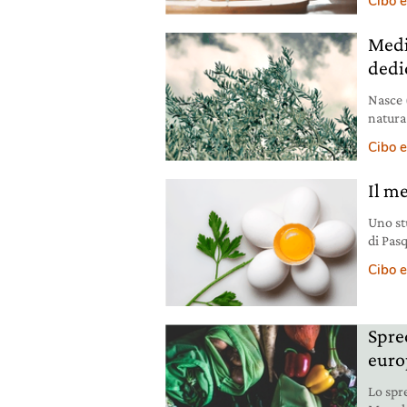
Cibo e
dal Ce
influe
Medi
varian
dedi
Nasce 
natura 
sosten
Cibo e
non c’è
Il m
Uno st
di Pasq
dove n
Cibo e
Spre
euro
Lo spr