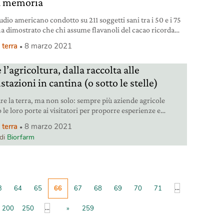
a memoria
udio americano condotto su 211 soggetti sani tra i 50 e i 75
ha dimostrato che chi assume flavanoli del cacao ricorda
 Questa è la conclusione a cui sono giunti i ricercatori della
 terra
8 marzo 2021
ia University e della New York University. Dalle fave di
l’alleato della memoria La ricerca americana, pubblicata
 l’agricoltura, dalla raccolta alle
entific
tazioni in cantina (o sotto le stelle)
are la terra, ma non solo: sempre più aziende agricole
le loro porte ai visitatori per proporre esperienze e
idere valori.
 terra
8 marzo 2021
 di
Biorfarm
...
3
64
65
66
67
68
69
70
71
...
200
250
»
259