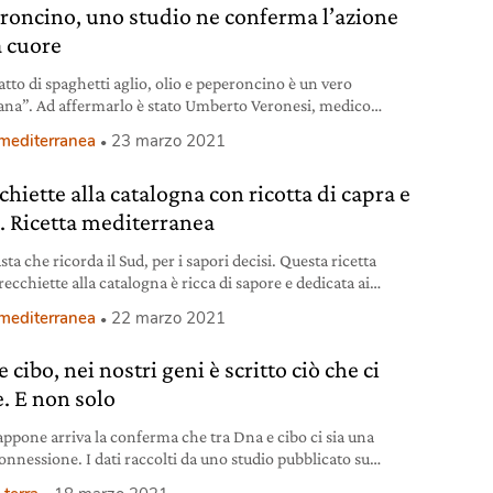
roncino, uno studio ne conferma l’azione
a cuore
atto di spaghetti aglio, olio e peperoncino è un vero
ana”. Ad affermarlo è stato Umberto Veronesi, medico
re della prevenzione. A confermarlo oggi diversi studi, tra
 mediterranea
23 marzo 2021
 recente ricerca presentata dall’American Heart
ation che nel novembre 2020 ha esaminato 4.729 studi
hiette alla catalogna con ricotta di capra e
nti tutti i dati sanitari e dietetici di oltre 570mila persone
ti negli Stati
e. Ricetta mediterranea
ta che ricorda il Sud, per i sapori decisi. Questa ricetta
recchiette alla catalogna è ricca di sapore e dedicata ai
appetiti.
 mediterranea
22 marzo 2021
 cibo, nei nostri geni è scritto ciò che ci
e. E non solo
appone arriva la conferma che tra Dna e cibo ci sia una
onnessione. I dati raccolti da uno studio pubblicato su
 Human Behaviour, condotto dall’Università di Osaka e