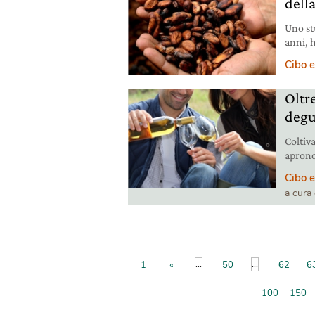
dell
Uno st
anni, 
meglio.
Cibo e
Columb
cacao 
Oltre
sul Sci
degus
Coltiv
aprono 
condiv
Cibo e
a cura
...
...
1
«
50
62
6
100
150