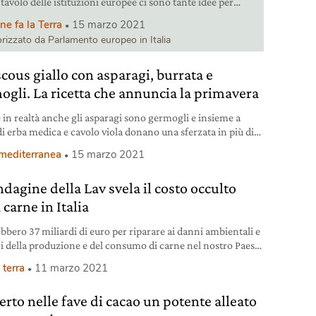
tavolo delle istituzioni europee ci sono tante idee per
tarlo.
ne fa la Terra
15 marzo 2021
rizzato da Parlamento europeo in Italia
cous giallo con asparagi, burrata e
ogli. La ricetta che annuncia la primavera
 in realtà anche gli asparagi sono germogli e insieme a
di erba medica e cavolo viola donano una sferzata in più di
a al nostro couscous giallo. Ingredienti del couscous giallo
 mediterranea
15 marzo 2021
ersone 120 g di couscous di farro o di semola (se possibile
le) precotto 1 burrata di 150 g 1
ndagine della Lav svela il costo occulto
 carne in Italia
ebbero 37 miliardi di euro per riparare ai danni ambientali e
ri della produzione e del consumo di carne nel nostro Paese.
ine della Lav.
 terra
11 marzo 2021
erto nelle fave di cacao un potente alleato