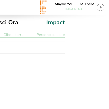
Maybe You'Ll Be There
DIANA KRALL
sci Ora
Impact
Cibo e terra
Persone e salute