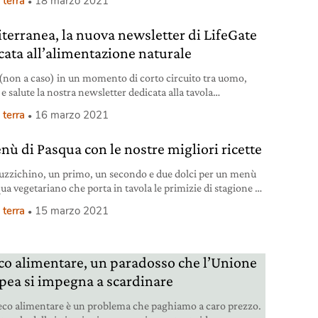
 terra
18 marzo 2021
ntro Riken, hanno rivelato come alcune varianti genetiche
nzerebbero i nostri gusti a tavola. Ma non solo: queste
terranea, la nuova newsletter di LifeGate
ti sembrano anche essere associate all’insorgenza di alcune
cata all’alimentazione naturale
(non a caso) in un momento di corto circuito tra uomo,
e salute la nostra newsletter dedicata alla tavola
ibile. Uno strumento in più per comprendere che nel piatto
 terra
16 marzo 2021
 solo il gusto.
enù di Pasqua con le nostre migliori ricette
uzzichino, un primo, un secondo e due dolci per un menù
ua vegetariano che porta in tavola le primizie di stagione e
on mancano uova bio e cioccolato.
 terra
15 marzo 2021
co alimentare, un paradosso che l’Unione
pea si impegna a scardinare
eco alimentare è un problema che paghiamo a caro prezzo.