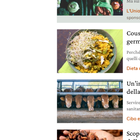
Ma sul 
affron
L'Unio
sponso
Cous
germ
Perché
quelli 
energi
Dieta
per 2 p
integra
Un’i
della
Servir
sanita
L’indag
Cibo e
Scop