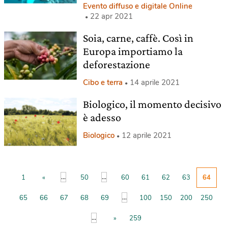
Evento diffuso e digitale Online
22 apr 2021
Soia, carne, caffè. Così in
Europa importiamo la
deforestazione
Cibo e terra
14 aprile 2021
Biologico, il momento decisivo
è adesso
Biologico
12 aprile 2021
...
...
1
«
50
60
61
62
63
64
...
65
66
67
68
69
100
150
200
250
...
»
259