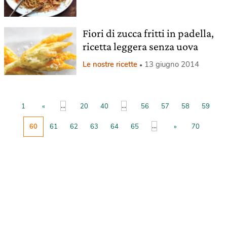
Fiori di zucca fritti in padella,
ricetta leggera senza uova
Le nostre ricette
13 giugno 2014
...
...
1
«
20
40
56
57
58
59
...
60
61
62
63
64
65
»
70