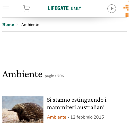
tore
Home
Ambiente
Ambiente
pagina 706
Si stanno estinguendo i
mammiferi australiani
Ambiente
12 febbraio 2015