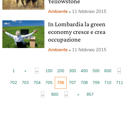
Yellowstone
Ambiente
11 febbraio 2015
In Lombardia la green
economy cresce e crea
occupazione
Ambiente
11 febbraio 2015
...
...
1
«
100
200
300
400
500
600
702
703
704
705
706
707
708
709
710
711
...
...
800
»
857