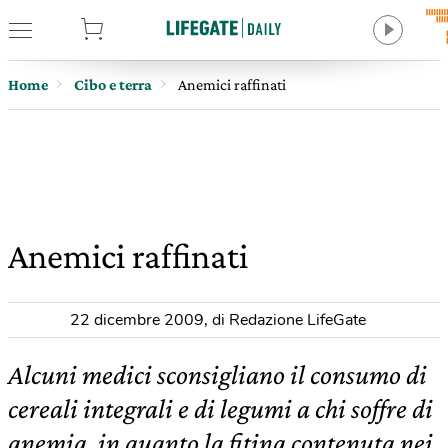
tore
Home
Cibo e terra
Anemici raffinati
Anemici raffinati
22 dicembre 2009
,
di Redazione LifeGate
Alcuni medici sconsigliano il consumo di
cereali integrali e di legumi a chi soffre di
anemia, in quanto la fitina contenuta nei