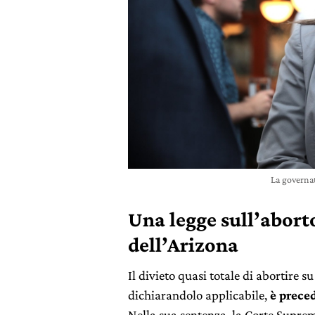
La governa
Una legge sull’abort
dell’Arizona
Il divieto quasi totale di abortire 
dichiarandolo applicabile,
è preced
Nella sua sentenza, la Corte Suprem