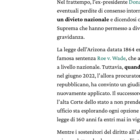
Nel frattempo, l’ex-presidente
Don
eventuali perdite di consenso intor
un divieto nazionale
e dicendosi o
Suprema che hanno permesso a divers
gravidanza.
La legge dell’Arizona datata 1864 er
famosa sentenza
Roe v. Wade
, che 
a livello nazionale. Tuttavia,
quando
nel giugno 2022, l’allora procurato
repubblicano, ha convinto un giudic
nuovamente applicato. Il successore
l’alta Corte dello stato a non prend
ufficio sta esplorando ogni opzione
legge di 160 anni fa entri mai in vi
Mentre i sostenitori del diritto all’