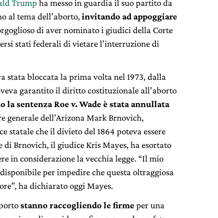
ald Trump
ha messo in guardia il suo partito da
no al tema dell’aborto,
invitando ad appoggiare
rgoglioso di aver nominato i giudici della Corte
i stati federali di vietare l’interruzione di
a stata bloccata la prima volta nel 1973, dalla
aveva garantito il diritto costituzionale all’aborto
 la sentenza Roe v. Wade è stata annullata
re generale dell’Arizona Mark Brnovich,
e statale che il divieto del 1864 poteva essere
 di Brnovich, il giudice Kris Mayes, ha esortato
ere in considerazione la vecchia legge. “Il mio
 disponibile per impedire che questa oltraggiosa
gore”, ha dichiarato oggi Mayes.
aborto
stanno raccogliendo le firme
per una