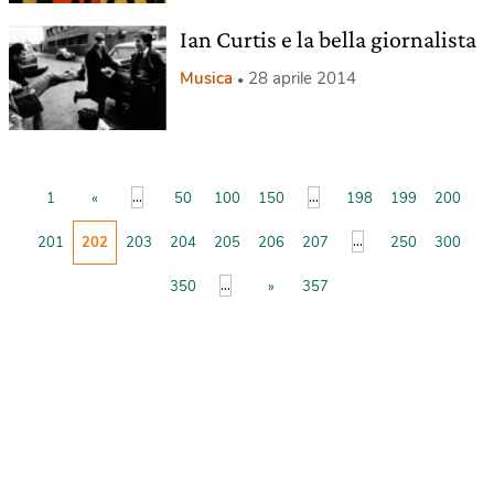
Ian Curtis e la bella giornalista
Musica
28 aprile 2014
...
...
1
«
50
100
150
198
199
200
...
201
202
203
204
205
206
207
250
300
...
350
»
357