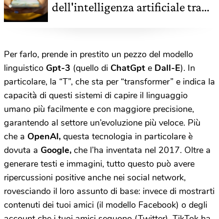
dell'intelligenza artificiale tra
potenziale e lato oscuro
Per farlo, prende in prestito un pezzo del modello
linguistico
Gpt-3
(quello di
ChatGpt
e
Dall-E
). In
particolare, la “T”, che sta per “transformer” e indica la
capacità di questi sistemi di capire il linguaggio
umano più facilmente e con maggiore precisione,
garantendo al settore un’evoluzione più veloce. Più
che a
OpenAI,
questa tecnologia in particolare è
dovuta a
Google,
che l’ha inventata nel 2017. Oltre a
generare testi e immagini, tutto questo può avere
ripercussioni positive anche nei social network,
rovesciando il loro assunto di base: invece di mostrarti
contenuti dei tuoi amici (il modello Facebook) o degli
account che i tuoi amici seguono (Twitter), TikTok ha