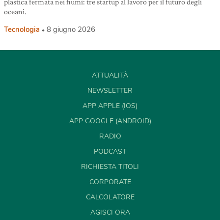
plastica fermata nei fiumi: tre startup al lavoro per il futuro degli
oceani.
Tecnologia
8 giugno 2026
ATTUALITÀ
NEWSLETTER
APP APPLE (IOS)
APP GOOGLE (ANDROID)
RADIO
PODCAST
RICHIESTA TITOLI
CORPORATE
CALCOLATORE
AGISCI ORA