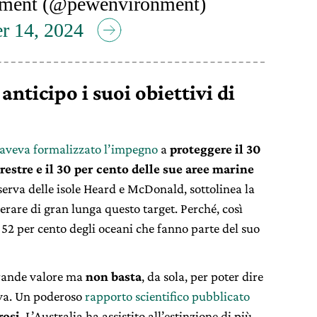
ment (@pewenvironment)
r 14, 2024
anticipo i suoi obiettivi di
aveva formalizzato l’impegno
a
proteggere il 30
restre e il 30 per cento delle sue aree marine
iserva delle isole Heard e McDonald, sottolinea la
erare di gran lunga questo target. Perché, così
il 52 per cento degli oceani che fanno parte del suo
grande valore ma
non basta
, da sola, per poter dire
alva. Un poderoso
rapporto scientifico pubblicato
rosi
. L’Australia ha assistito all’estinzione di più