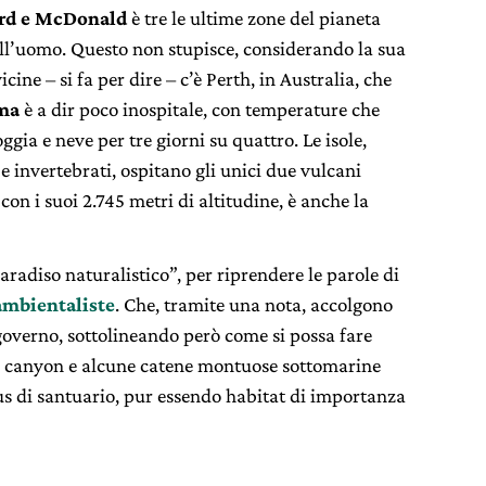
ard e McDonald
è tre le ultime zone del pianeta
ell’uomo. Questo non stupisce, considerando la sua
 vicine – si fa per dire – c’è Perth, in Australia, che
ima
è a dir poco inospitale, con temperature che
ggia e neve per tre giorni su quattro. Le isole,
 e invertebrati, ospitano gli unici due vulcani
con i suoi 2.745 metri di altitudine, è anche la
radiso naturalistico”, per riprendere le parole di
ambientaliste
. Che, tramite una nota, accolgono
governo, sottolineando però come si possa fare
uni canyon e alcune catene montuose sottomarine
us di santuario, pur essendo habitat di importanza