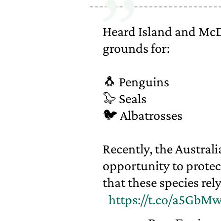
Heard Island and McD
grounds for:
🐧 Penguins
🦭 Seals
🐦 Albatrosses
Recently, the Austral
opportunity to protec
that these species rely
https://t.co/a5GbM