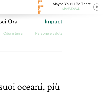
Maybe You'Ll Be There
DIANA KRALL
sci Ora
Impact
Cibo e terra
Persone e salute
suoi oceani, più