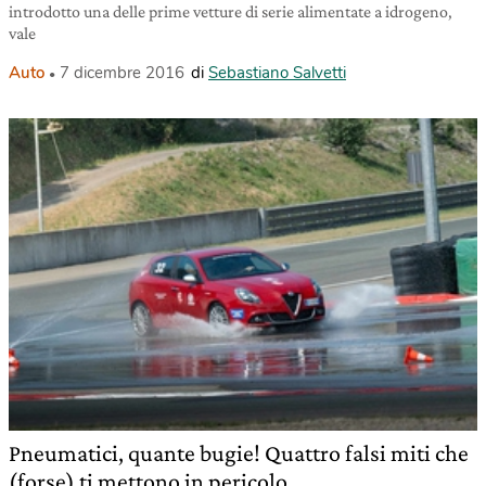
introdotto una delle prime vetture di serie alimentate a idrogeno,
vale
Auto
7 dicembre 2016
di
Sebastiano Salvetti
Pneumatici, quante bugie! Quattro falsi miti che
(forse) ti mettono in pericolo