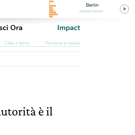
Berlin
Sofiane Pamart
sci Ora
Impact
Cibo e terra
Persone e salute
utorità è il