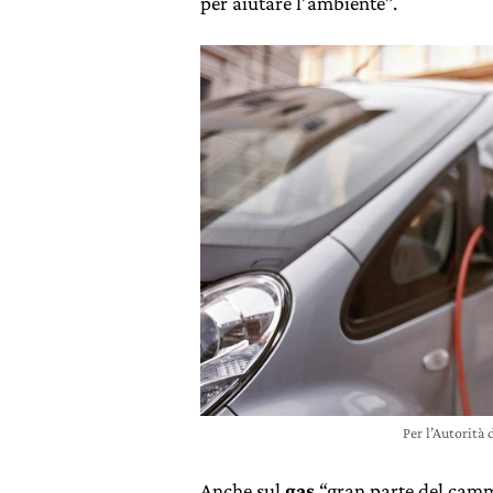
per aiutare l’ambiente”.
Per l’Autorità 
Anche sul
gas
“gran parte del cammi