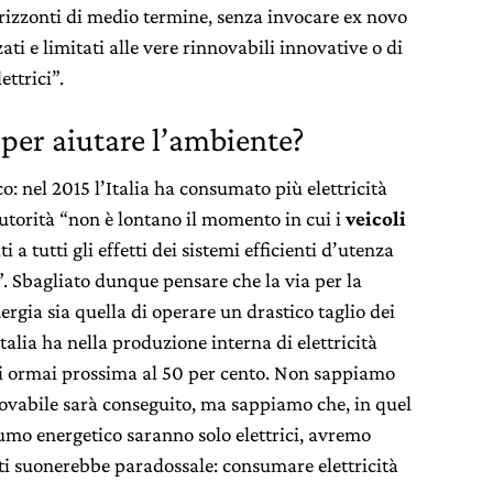
rizzonti di medio termine, senza invocare ex novo
ati e limitati alle vere rinnovabili innovative o di
ettrici”.
per aiutare l’ambiente?
o: nel 2015 l’Italia ha consumato più elettricità
Autorità “non è lontano il momento in cui i
veicoli
a tutti gli effetti dei sistemi efficienti d’utenza
”. Sbagliato dunque pensare che la via per la
gia sia quella di operare un drastico taglio dei
talia ha nella produzione interna di elettricità
li ormai prossima al 50 per cento. Non sappiamo
ovabile sarà conseguito, ma sappiamo che, in quel
umo energetico saranno solo elettrici, avremo
ti suonerebbe paradossale: consumare elettricità