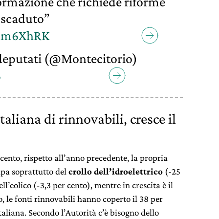
formazione che richiede riforme
 scaduto”
41m6XhRK
eputati (@Montecitorio)
6
taliana di rinnovabili, cresce il
 cento, rispetto all’anno precedente, la propria
lpa soprattutto del
crollo dell’idroelettrico
(-25
l’eolico (-3,3 per cento), mentre in crescita è il
o, le fonti rinnovabili hanno coperto il 38 per
aliana. Secondo l’Autorità c’è bisogno dello