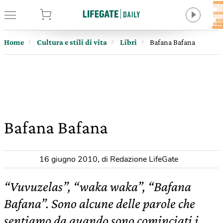
tore
Home
Cultura e stili di vita
Libri
Bafana Bafana
Bafana Bafana
16 giugno 2010
,
di Redazione LifeGate
“Vuvuzelas”, “waka waka”, “Bafana
Bafana”. Sono alcune delle parole che
sentiamo da quando sono cominciati i