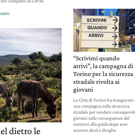
ovo suv compatto di GWM.
osini
“Scrivimi quando
arrivi”, la campagna di
Torino per la sicurezza
stradale rivolta ai
giovani
La Città di Torino ha inaugurato
una campagna sulla sicurezza
stradale per rendere consapevoli
giovani sulle conseguenze del
mettersi alla guida dopo aver
el dietro le
assunto alcol o droghe.