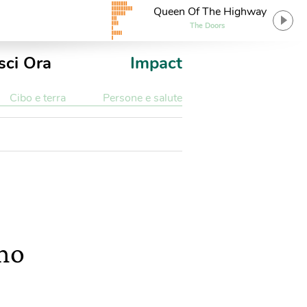
Queen Of The Highway
The Doors
sci Ora
Impact
Cibo e terra
Persone e salute
eno