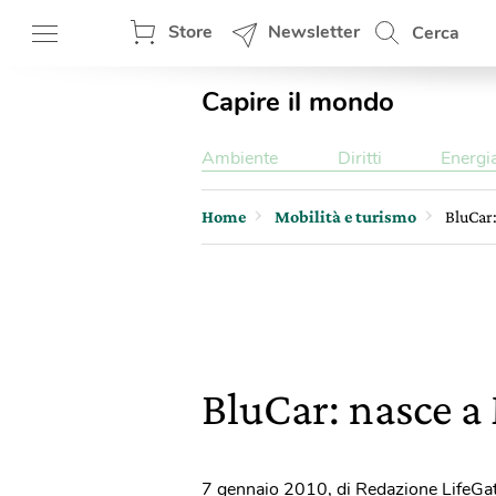
Store
Newsletter
Cerca
Capire il mondo
Ambiente
Diritti
Energi
Home
Mobilità e turismo
BluCar:
BluCar: nasce a
7 gennaio 2010
,
di Redazione LifeGa