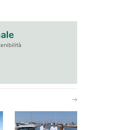
nale
enibilità