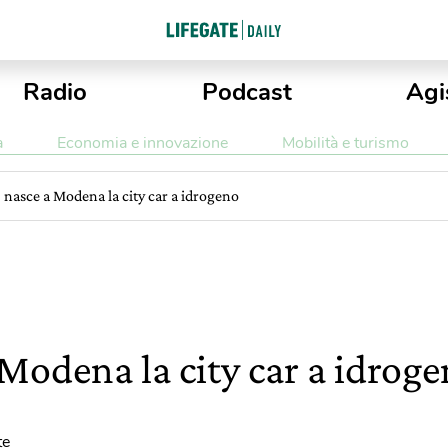
Radio
Podcast
Agi
a
Economia e innovazione
Mobilità e turismo
 nasce a Modena la city car a idrogeno
 Modena la city car a idrog
te