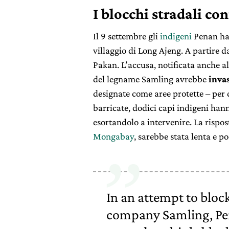
I blocchi stradali co
Il 9 settembre gli
indigeni
Penan han
villaggio di Long Ajeng. A partire 
Pakan. L’accusa, notificata anche all
del legname Samling avrebbe
inva
designate come aree protette – per d
barricate, dodici capi indigeni han
esortandolo a intervenire. La rispost
Mongabay
, sarebbe stata lenta e p
In an attempt to bloc
company Samling, Pe