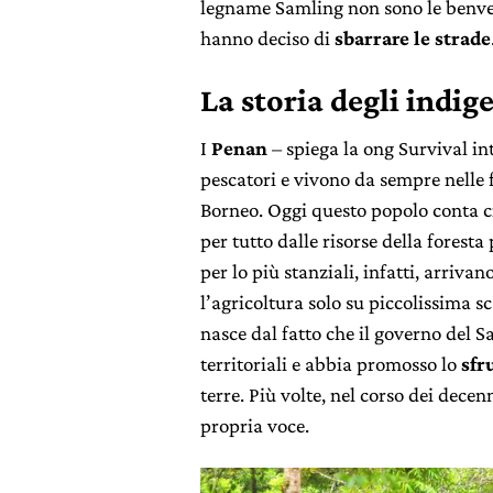
legname Samling non sono le benvenu
hanno deciso di
sbarrare le strade
La storia degli indi
I
Penan
– spiega la ong Survival int
pescatori e vivono da sempre nelle f
Borneo. Oggi questo popolo conta c
per tutto dalle risorse della forest
per lo più stanziali, infatti, arriv
l’agricoltura solo su piccolissima s
nasce dal fatto che il governo del S
territoriali e abbia promosso lo
sfr
terre. Più volte, nel corso dei decen
propria voce.