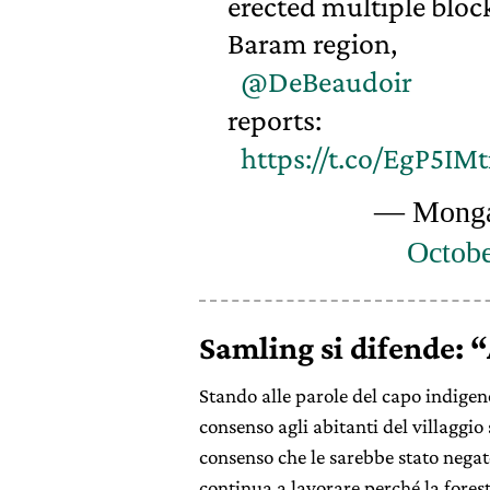
erected multiple bloc
Baram region,
@DeBeaudoir
reports:
https://t.co/EgP5IM
— Monga
Octobe
Samling si difende: 
Stando alle parole del capo indige
consenso agli abitanti del villaggi
consenso che le sarebbe stato nega
continua a lavorare perché la forest