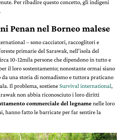
te. Per ribadire questo concetto, gli indigeni
.
geni Penan nel Borneo malese
ernational – sono cacciatori, raccoglitori e
oreste primarie del Sarawak, nell’isola del
irca 10-12mila persone che dipendono in tutto e
a per il loro sostentamento; nonostante ormai siano
ano da una storia di nomadismo e tuttora praticano
cala. Il problema, sostiene
Survival international
,
arawak non abbia riconosciuto i loro diritti
uttamento commerciale del legname
nelle loro
ni, hanno fatto le barricate per far sentire la