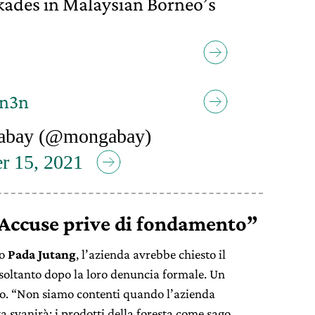
kades in Malaysian Borneo’s
tn3n
bay (@mongabay)
r 15, 2021
“Accuse prive di fondamento”
no
Pada Jutang
, l’azienda avrebbe chiesto il
o soltanto dopo la loro denuncia formale. Un
to. “Non siamo contenti quando l’azienda
a svanirà; i prodotti della foresta come sago,