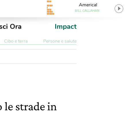
America!
BILL CALLAHAN
sci Ora
Impact
Cibo e terra
Persone e salute
le strade in