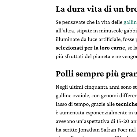
La dura vita di un br
Se pensavate che la vita delle
gallin
all’altra, stipate in minuscole gabbie
illuminate da luce artificiale, fosse
selezionati per la loro carne
, se 
più sfruttati del pianeta e ne vengo
Polli sempre più gra
Negli ultimi cinquanta anni sono sta
galline ovaiole, con genomi differen
lasso di tempo, grazie alle
tecniche
è aumentata esponenzialmente in un
avevano un’aspettativa di 15-20 ann
ha scritto Jonathan Safran Foer nel l