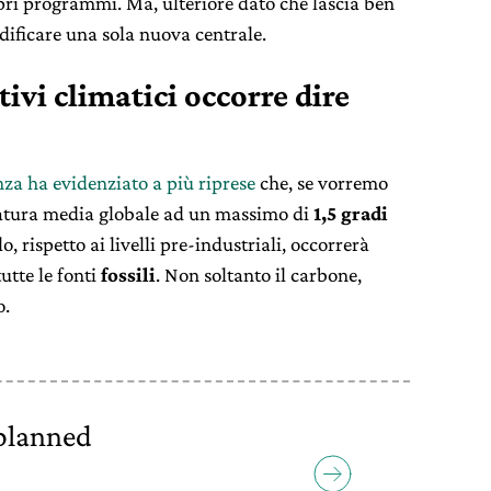
pri programmi. Ma, ulteriore dato che lascia ben
edificare una sola nuova centrale.
tivi climatici occorre dire
nza ha evidenziato a più riprese
che, se vorremo
ratura media globale ad un massimo di
1,5 gradi
olo, rispetto ai livelli pre-industriali, occorrerà
tutte le fonti
fossili
. Non soltanto il carbone,
o.
 planned