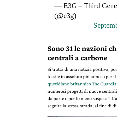
— E3G – Third Gene
(@e3g)
Septemb
Sono 31 le nazioni c
centrali a carbone
Si tratta di una notizia positiva, p
fossile in assoluto più annoso per i
quotidiano britannico The Guardia
numerosi progetti di nuove centrali
da parte o per lo meno sospesa”. L’at
seguire la stessa strada, al fine di d