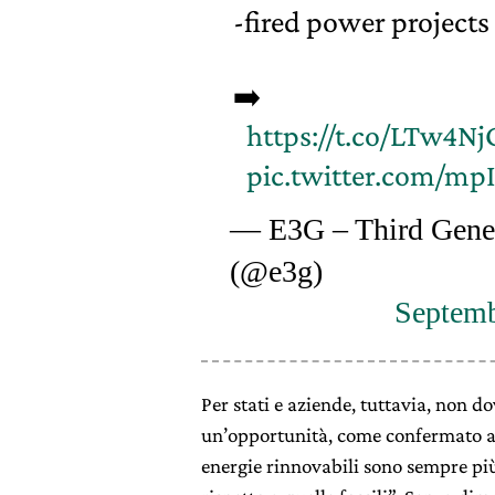
-fired power projects
➡️
https://t.co/LTw4N
pic.twitter.com/mpI
— E3G – Third Gene
(@e3g)
Septemb
Per stati e aziende, tuttavia, non 
un’opportunità, come confermato 
energie rinnovabili sono sempre pi