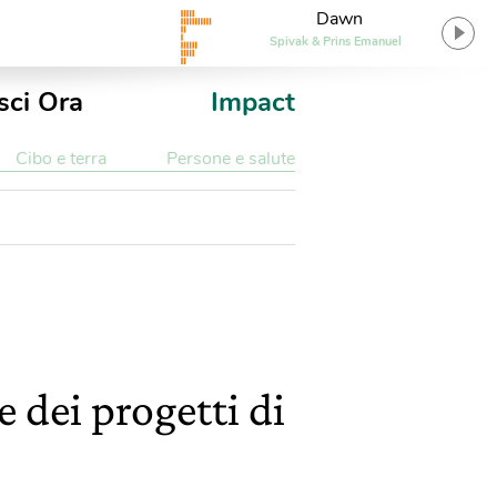
Dawn
Spivak & Prins Emanuel
sci Ora
Impact
Cibo e terra
Persone e salute
 dei progetti di