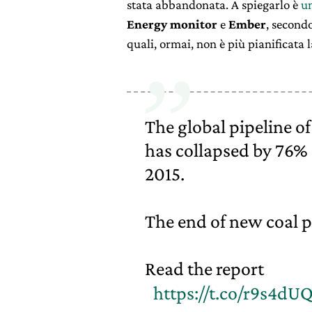
stata abbandonata. A spiegarlo è
u
Energy monitor
e
Ember
, secondo
quali, ormai, non è più pianificata
The global pipeline o
has collapsed by 76% 
2015.
The end of new coal p
Read the report
https://t.co/r9s4dU