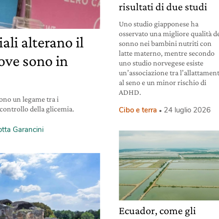
risultati di due studi
Uno studio giapponese ha
osservato una migliore qualità d
iali alterano il
sonno nei bambini nutriti con
latte materno, mentre secondo
ove sono in
uno studio norvegese esiste
un’associazione tra l’allattamen
al seno e un minor rischio di
ADHD.
ono un legame tra i
l controllo della glicemia.
Cibo e terra
24 luglio 2026
otta Garancini
Ecuador, come gli