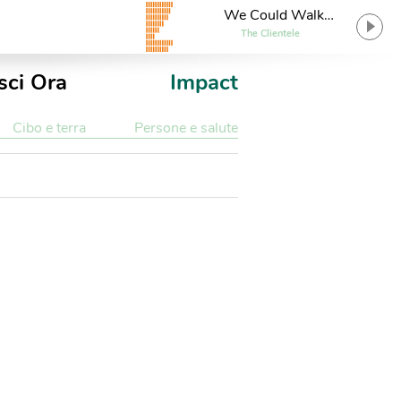
We Could Walk
Together
The Clientele
sci Ora
Impact
Cibo e terra
Persone e salute