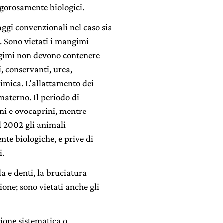
gorosamente biologici.
aggi convenzionali nel caso sia
i. Sono vietati i mangimi
angimi non devono contenere
i, conservanti, urea,
himica. L’allattamento dei
 materno. Il periodo di
ni e ovocaprini, mentre
al 2002 gli animali
te biologiche, e prive di
i.
oda e denti, la bruciatura
ione; sono vietati anche gli
ione sistematica o