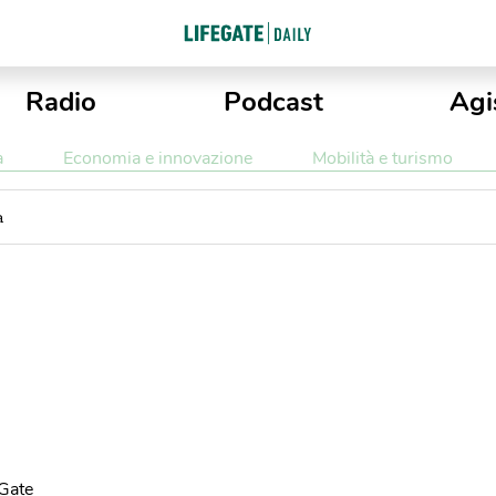
Radio
Podcast
Agi
a
Economia e innovazione
Mobilità e turismo
a
eGate