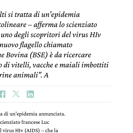
i si tratta di un’epidemia
olineare – afferma lo scienziato
uno degli scopritori del virus HIv
 nuovo flagello chiamato
e Bovina (BSE) è da ricercare
 di vitelli, vacche e maiali imbottiti
arine animali”. A
ta di un’epidemia annunciata.
scienziato francese Luc
l virus HIv (AIDS) – che la