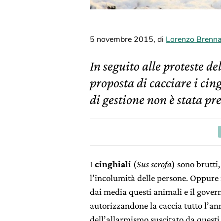
5 novembre 2015
,
di
Lorenzo Brenn
In seguito alle proteste d
proposta di cacciare i cin
di gestione non è stata pr
I
cinghiali
(
Sus scrofa
) sono brutti
l’incolumità delle persone. Oppure 
dai media questi animali e il gover
autorizzandone la caccia tutto l’a
dell’allarmismo suscitato da questi 