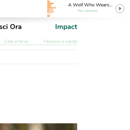
A Wolf Who Wears
Sheeps Clothes
Mac Demarco
sci Ora
Impact
Cibo e terra
Persone e salute