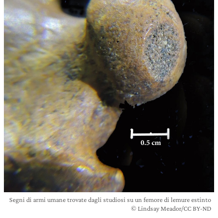
Segni di armi umane trovate dagli studiosi su un femore di lemure estinto
© Lindsay Meador/CC BY-ND