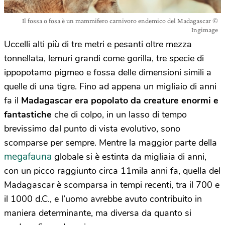
Il fossa o fosa è un mammifero carnivoro endemico del Madagascar ©
Ingimage
Uccelli alti più di tre metri e pesanti oltre mezza
tonnellata, lemuri grandi come gorilla, tre specie di
ippopotamo pigmeo e fossa delle dimensioni simili a
quelle di una tigre. Fino ad appena un migliaio di anni
fa il
Madagascar era popolato da creature enormi e
fantastiche
che di colpo, in un lasso di tempo
brevissimo dal punto di vista evolutivo, sono
scomparse per sempre. Mentre la maggior parte della
megafauna
globale si è estinta da migliaia di anni,
con un picco raggiunto circa 11mila anni fa, quella del
Madagascar è scomparsa in tempi recenti, tra il 700 e
il 1000 d.C., e l’uomo avrebbe avuto contribuito in
maniera determinante, ma diversa da quanto si