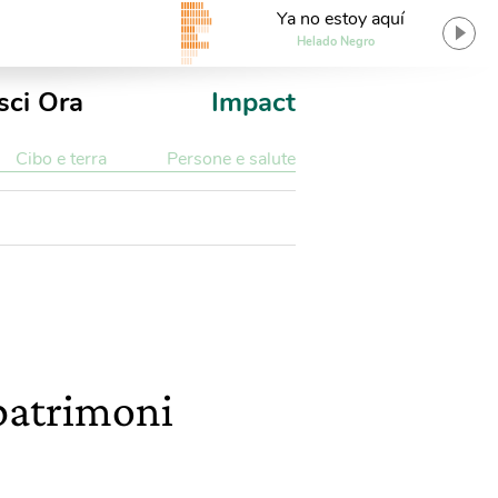
Ya no estoy aquí
Helado Negro
sci Ora
Impact
Cibo e terra
Persone e salute
 patrimoni