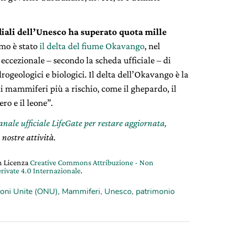
iali dell’Unesco ha superato quota mille
imo è stato
il delta del fiume Okavango
, nel
ccezionale – secondo la scheda ufficiale – di
drogeologici e biologici. Il delta dell’Okavango è la
di mammiferi più a rischio, come il ghepardo, il
ro e il leone”.
canale ufficiale LifeGate per restare aggiornata,
 nostre attività.
on Licenza
Creative Commons Attribuzione - Non
rivate 4.0 Internazionale
.
oni Unite (ONU)
,
Mammiferi
,
Unesco
,
patrimonio