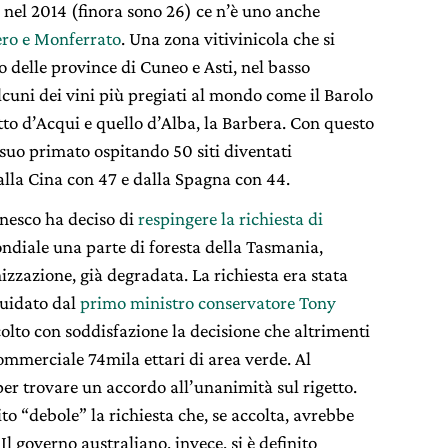
ti nel 2014 (finora sono 26) ce n’è uno anche
ro e Monferrato
. Una zona vitivinicola che si
io delle province di Cuneo e Asti, nel basso
cuni dei vini più pregiati al mondo come il Barolo
cetto d’Acqui e quello d’Alba, la Barbera. Con questo
 suo primato ospitando 50 siti diventati
alla Cina con 47 e dalla Spagna con 44.
Unesco ha deciso di
respingere la richiesta di
diale una parte di foresta della Tasmania,
izzazione, già degradata. La richiesta era stata
guidato dal
primo ministro conservatore Tony
colto con soddisfazione la decisione che altrimenti
mmerciale 74mila ettari di area verde. Al
per trovare un accordo all’unanimità sul rigetto.
o “debole” la richiesta che, se accolta, avrebbe
Il governo australiano, invece, si è definito