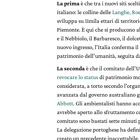
La prima
è che tra i nuovi siti scel
italiano: le colline delle
Langhe, Roe
sviluppa su 11mila ettari di territor
Piemonte. È qui che si producono al
e il Nebbiolo, il Barbaresco, il dol
nuovo ingresso, l’Italia conferma il
patrimonio dell’umanità, seguita d
La seconda
è che il comitato dell’
revocare lo status
di patrimonio mon
considerata, a torto secondo l’organ
avanzata dal governo australiano 
Abbott
. Gli ambientalisti hanno ac
avrebbe aperto allo sfruttamento co
comitato sono bastati sette minuti 
La delegazione portoghese ha definit
creato un precedente inaccettabile. 