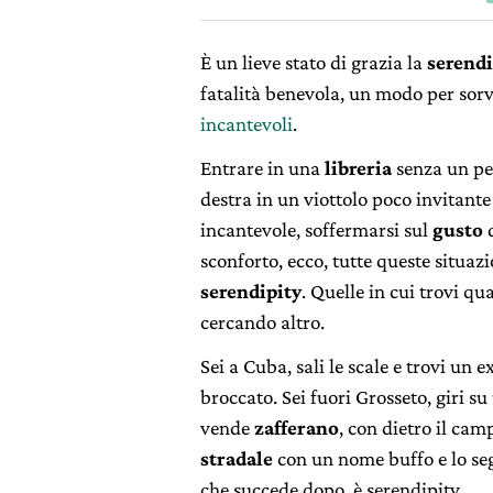
È un lieve stato di grazia la
serendi
fatalità benevola, un modo per sor
incantevoli
.
Entrare in una
libreria
senza un per
destra in un viottolo poco invitant
incantevole, soffermarsi sul
gusto
d
sconforto, ecco, tutte queste situaz
serendipity
. Quelle in cui trovi q
cercando altro.
Sei a Cuba, sali le scale e trovi un e
broccato. Sei fuori Grosseto, giri su
vende
zafferano
, con dietro il camp
stradale
con un nome buffo e lo segu
che succede dopo, è serendipity.