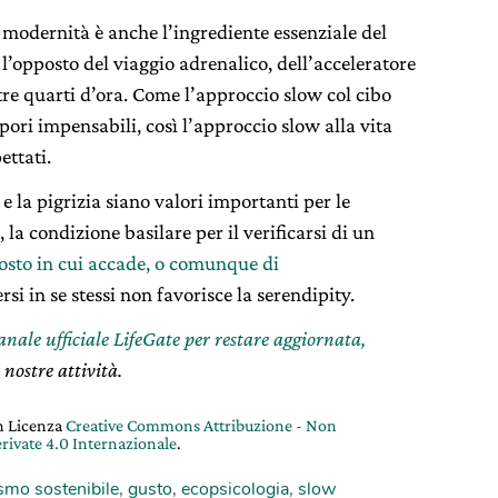
la modernità è anche l’ingrediente essenziale del
, l’opposto del viaggio adrenalico, dell’acceleratore
tre quarti d’ora. Come l’approccio slow col cibo
ori impensabili, così l’approccio slow alla vita
ettati.
 e la pigrizia siano valori importanti per le
 la condizione basilare per il verificarsi di un
posto in cui accade, o comunque di
rsi in se stessi non favorisce la serendipity.
canale ufficiale LifeGate per restare aggiornata,
 nostre attività.
on Licenza
Creative Commons Attribuzione - Non
rivate 4.0 Internazionale
.
smo sostenibile
,
gusto
,
ecopsicologia
,
slow