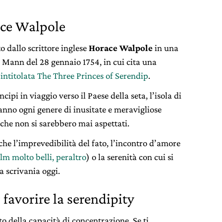
ace Walpole
o dallo scrittore inglese
Horace Walpole
in una
e Mann del 28 gennaio 1754, in cui cita una
,
intitolata The Three Princes of Serendip
.
cipi in viaggio verso il Paese della seta, l’isola di
fanno ogni genere di inusitate e meravigliose
 che non si sarebbero mai aspettati.
che l’imprevedibilità del fato, l’incontro d’amore
ilm molto belli, peraltro
) o la serenità con cui si
a scrivania oggi.
 favorire la serendipity
sto della capacità di concentrazione. Se ti