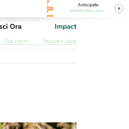
Anticipate
El Michels Affair, Clairo
sci Ora
Impact
Cibo e terra
Persone e salute