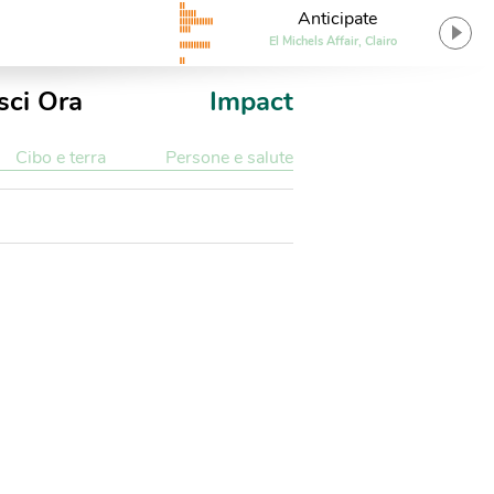
Anticipate
El Michels Affair, Clairo
sci Ora
Impact
Cibo e terra
Persone e salute