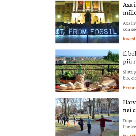
Axa 
mili
Axa in
con sed
reddito
Invest
milion
La com
Il be
investi
più r
Si sta 
bio, ci
agrico
Econo
biolog
finalme
Harv
biolog
lo svil
nei c
Dopo c
l’unive
invest