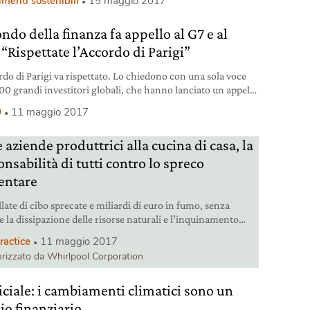
imenti sostenibili
15 maggio 2017
 maturi per uno stop definitivo, ma l’Ateneo ha annunciato
ausa” ad alcuni investimenti in carbone, petrolio e gas
ndo della finanza fa appello al G7 e al
le. Il climate change è un
 “Rispettate l’Accordo di Parigi”
rdo di Parigi va rispettato. Lo chiedono con una sola voce
200 grandi investitori globali, che hanno lanciato un appello
rni del Pianeta, con una lettera inviata al gruppo del G7 e
9
11 maggio 2017
. Cosa dice la lettera al G7 e al G20 L’esordio della missiva
trebbe essere più chiaro: Per il nostro
 aziende produttrici alla cucina di casa, la
nsabilità di tutti contro lo spreco
entare
late di cibo sprecate e miliardi di euro in fumo, senza
e la dissipazione delle risorse naturali e l’inquinamento
mbiente: il problema dello spreco alimentare riguarda
ractice
11 maggio 2017
 di noi. Ecco come mettere in pratica un consumo
rizzato da Whirlpool Corporation
abile, sostenibile e solidale del cibo.
ficiale: i cambiamenti climatici sono un
io finanziario