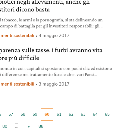
iotici negli allevamenti, anche gli
stitori dicono basta
 tabacco, le armi e la pornografia, si sta delineando un
ampo di battaglia per gli investitori responsabili: gli
otici negli allevamenti. Se ormai è scientificamente
imenti sostenibili
4 maggio 2017
ato che l’uso di antibiotici negli allevamenti intensivi è
naccia concreta per la salute umana, non si può più
arenza sulle tasse, i furbi avranno vita
e che il mondo della finanza resti
re più difficile
ondo in cui i capitali si spostano con pochi clic ed esistono
 differenze nel trattamento fiscale che i vari Paesi
ano alle imprese, succede qualcosa che ormai è considerato
imenti sostenibili
3 maggio 2017
banale. Pur di massimizzare i profitti, alcune grandi
zionali si giostrano tra uno Stato e l’altro, sfruttando i
più favorevoli. A livello
6
57
58
59
60
61
62
63
64
65
...
80
»
88