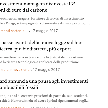
investment managers disinveste 165
oni di euro dal carbone
vestment managers, fornitore di servizi di investimento
e a Parigi, si è impegnata a disinvestire dai suoi portafogli a
 fisso e azionari rispettivamente 165 milioni di euro e 12
imenti sostenibili
17 maggio 2017
i di euro, dopo l’adozione di una nuova politica sul carbone.
pagnia ha annunciato che a partire dal 30 giugno non
l passo avanti della nuova legge sul bio:
rà
icerca, più biodistretti, più export
per mettere nero su bianco che lo Stato italiano sostiene il
oè la ricerca tecnologica e applicata della produzione
la, agroalimentare e dell’acquacoltura con metodo
mia e innovazione
17 maggio 2017
ico. A inizio maggio la Camera dei Deputati ha detto
nte sì a una bella proposta di legge sull’agricoltura
ard annuncia una pausa agli investimenti
ica. Il testo s’intitola, promettentemente, “Disposizioni per
uppo e la competitività
ombustibili fossili
inque anni di costanti pressioni da parte dei suoi studenti,
rsità di Harvard inizia ad avere i primi ripensamenti sugli
imenti nei combustibili fossili. I tempi non sembrano