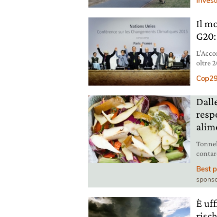
Invest
ancora
una “p
Il mo
natura
G20:
L’Acco
oltre 
ai gove
Cop2
del G20
non po
Dalle
respo
alim
Tonnel
contar
dell’a
Best p
ognuno
sponso
respons
È uf
risch