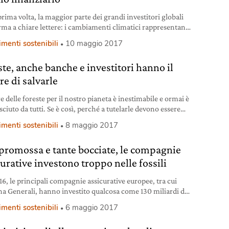
prima volta, la maggior parte dei grandi investitori globali
erma a chiare lettere: i cambiamenti climatici rappresentano
hio finanziario a tutti gli effetti. È quanto emerge
imenti sostenibili
10 maggio 2017
timo studio dell’Asset Owner Disclosure Project, l’iniziativa
le costituire uno standard a livello globale sulla gestione
ste, anche banche e investitori hanno il
chio climatico da parte degli investitori. Ma anche in
re di salvarle
re delle foreste per il nostro pianeta è inestimabile e ormai è
ciuto da tutti. Se è così, perché a tutelarle devono essere
to governi e ong? Il mondo della finanza può (e deve) fare
imenti sostenibili
8 maggio 2017
per cambiare le cose. Eppure, c’è ancora chi nasconde la
otto la sabbia. Otto grandi aziende nel
promossa e tante bocciate, le compagnie
curative investono troppo nelle fossili
16, le principali compagnie assicurative europee, tra cui
iana Generali, hanno investito qualcosa come 130 miliardi di
 nel settore dei combustibili fossili.
imenti sostenibili
6 maggio 2017