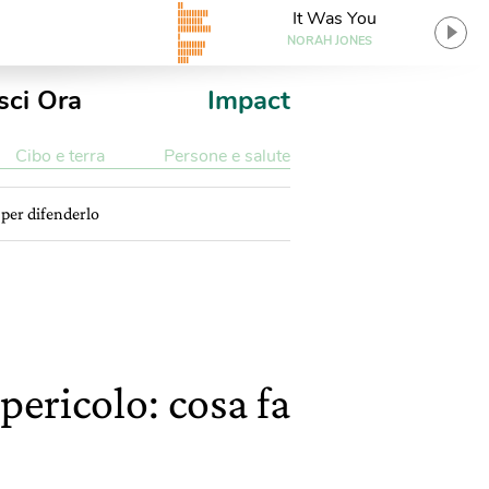
It Was You
NORAH JONES
sci Ora
Impact
Cibo e terra
Persone e salute
 per difenderlo
pericolo: cosa fa