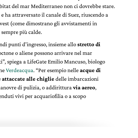
abitat del mar Mediterraneo non ci dovrebbe stare.
e ha attraversato il canale di Suez, riuscendo a
vest (come dimostrano gli avvistamenti in
 sempre più calde.
ndi punti d’ingresso, insieme allo
stretto di
loctone o aliene possono arrivare nel mar
i”, spiega a LifeGate Emilio Mancuso, biologo
one
Verdeacqua
. “Per esempio nelle
acque di
e
attaccate alle chiglie
delle imbarcazioni
manovre di pulizia, o addirittura
via aereo
,
duti vivi per acquariofilia o a scopo