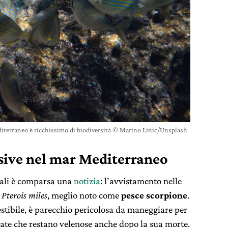
diterraneo è ricchissimo di biodiversità © Marino Linic/Unsplash
asive nel mar Mediterraneo
rnali è comparsa una
notizia
: l’avvistamento nelle
i
Pterois miles
, meglio noto come
pesce scorpione
.
tibile, è parecchio pericolosa da maneggiare per
inate che restano velenose anche dopo la sua morte.