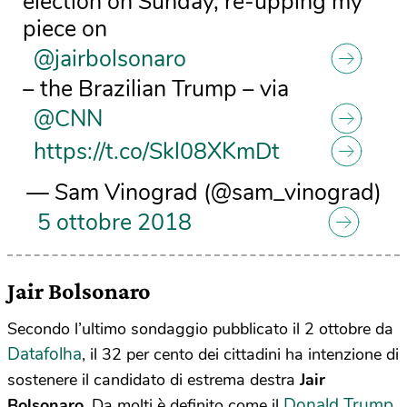
election on Sunday, re-upping my
piece on
@jairbolsonaro
– the Brazilian Trump – via
@CNN
https://t.co/Skl08XKmDt
— Sam Vinograd (@sam_vinograd)
5 ottobre 2018
Jair Bolsonaro
Secondo l’ultimo sondaggio pubblicato il 2 ottobre da
Datafolha
, il 32 per cento dei cittadini ha intenzione di
sostenere il candidato di estrema destra
Jair
Donald Trump
Bolsonaro
. Da molti è definito come il