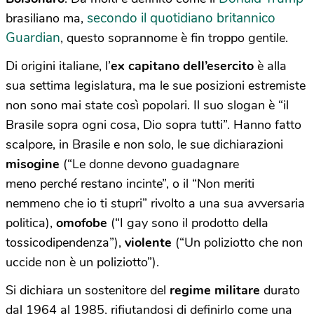
secondo il quotidiano britannico
brasiliano ma,
Guardian
, questo soprannome è fin troppo gentile.
Di origini italiane, l’
ex capitano dell’esercito
è alla
sua settima legislatura, ma le sue posizioni estremiste
non sono mai state così popolari. Il suo slogan è “il
Brasile sopra ogni cosa, Dio sopra tutti”. Hanno fatto
scalpore, in Brasile e non solo, le sue dichiarazioni
misogine
(“Le donne devono guadagnare
meno perché restano incinte”, o il “Non meriti
nemmeno che io ti stupri” rivolto a una sua avversaria
politica),
omofobe
(“I gay sono il prodotto della
tossicodipendenza”),
violente
(“Un poliziotto che non
uccide non è un poliziotto”).
Si dichiara un sostenitore del
regime militare
durato
dal 1964 al 1985, rifiutandosi di definirlo come una