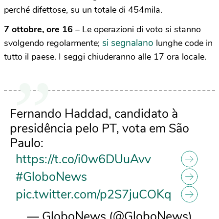
perché difettose, su un totale di 454mila.
7 ottobre, ore 16
– Le operazioni di voto si stanno
si segnalano
svolgendo regolarmente;
lunghe code in
tutto il paese. I seggi chiuderanno alle 17 ora locale.
Fernando Haddad, candidato à
presidência pelo PT, vota em São
Paulo:
https://t.co/i0w6DUuAvv
#GloboNews
pic.twitter.com/p2S7juCOKq
— GloboNews (@GloboNews)