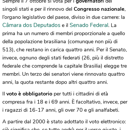
Sempre il 7 ottobre si vota per i
governatori
dei
singoli stati e per il rinnovo del
Congresso nazionale
,
l’organo legislativo del paese, diviso in due camere: la
Câmara dos Deputados
Senado Federal
e il
. La
prima ha un numero di membri proporzionale a quello
della popolazione brasiliana (comunque non più di
513), che restano in carica quattro anni. Per il Senato,
invece, ognuno degli stati federati (26, più il distretto
federale che comprende la capitale Brasilia) elegge tre
membri. Un terzo dei senatori viene rinnovato quattro
anni, la quota restante dopo altri quattro anni.
Il
voto è obbligatorio
per tutti i cittadini di età
compresa fra i 18 e i 69 anni. È facoltativo, invece, per
i ragazzi di 16-17 anni, gli over 70 e gli analfabeti.
A partire dal 2000 è stato adottato il voto elettronico:
ciò significa che, se tutto andrà per il verso giusto, i