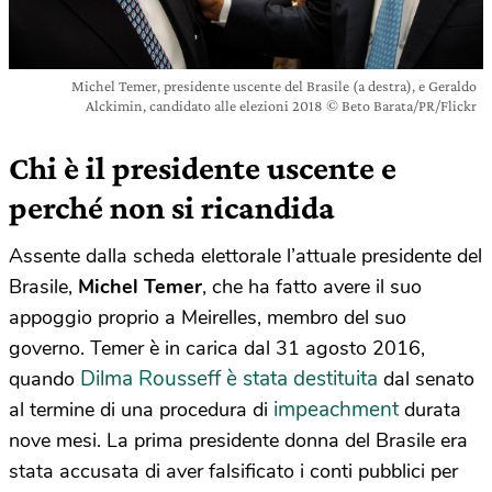
Michel Temer, presidente uscente del Brasile (a destra), e Geraldo
Alckimin, candidato alle elezioni 2018 © Beto Barata/PR/Flickr
Chi è il presidente uscente e
perché non si ricandida
Assente dalla scheda elettorale l’attuale presidente del
Brasile,
Michel Temer
, che ha fatto avere il suo
appoggio proprio a Meirelles, membro del suo
governo. Temer è in carica dal 31 agosto 2016,
Dilma Rousseff è stata destituita
quando
dal senato
impeachment
al termine di una procedura di
durata
nove mesi. La prima presidente donna del Brasile era
stata accusata di aver falsificato i conti pubblici per