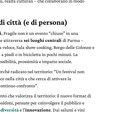
ni, realtà culturali – che collaborano in modo
di città (e di persona)
i
, Fragile non è un evento “chiuso” in una
he attraversa
sei luoghi centrali
di Parma –
a veloce, Sala show cooking, Borgo delle Colonne e
 a piedi o in bicicletta in pochi minuti. La
essibilità, prossimità e impatto sociale.
ché radicato nel territorio: “Un festival non
ce nella città e che cerca di attivare la
continuo confronto”.
o che valorizza il territorio: il nuovo format di
ldoni, pensate per coinvolgere il pubblico e
odiversità
e l’
innovazione
. Dai salumi e vini