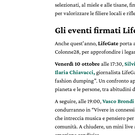
selezionati, al miele e alle tisane, f
per valorizzare le filiere locali e r
Gli eventi firmati Li
Anche quest’anno,
LifeGate
porta a
Colonne28, per approfondire i legami
Venerdì 10 ottobre
alle 17:30,
Silv
Ilaria Chiavacci,
giornalista LifeG
fashion dumping”. Un confronto aper
pianeta e le persone, tra abitudini 
A seguire, alle 19:00,
Vasco Brondi
condurranno in “Vivere in connessi
che intreccia musica e pensiero per r
comunità. A chiudere, un mini live a
emozione condivisa.