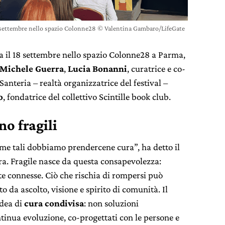
18 settembre nello spazio Colonne28 © Valentina Gambaro/LifeGate
a il 18 settembre nello spazio Colonne28 a Parma,
Michele Guerra
,
Lucia Bonanni
, curatrice e co-
Santeria – realtà organizzatrice del festival –
o
, fondatrice del collettivo Scintille book club.
no fragili
come tali dobbiamo prendercene cura”, ha detto il
ra. Fragile nasce da questa consapevolezza:
te connesse. Ciò che rischia di rompersi può
 da ascolto, visione e spirito di comunità. Il
idea di
cura condivisa
: non soluzioni
tinua evoluzione, co-progettati con le persone e