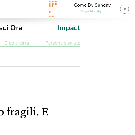
Come By Sunday
Major Murphy
sci Ora
Impact
Cibo e terra
Persone e salute
 fragili. E