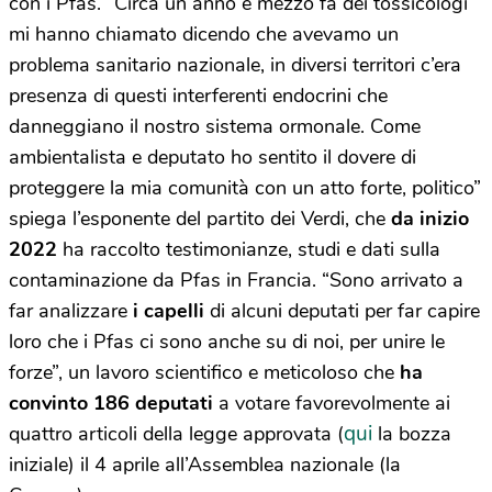
con i Pfas. “Circa un anno e mezzo fa dei tossicologi
mi hanno chiamato dicendo che avevamo un
problema sanitario nazionale, in diversi territori c’era
presenza di questi interferenti endocrini che
danneggiano il nostro sistema ormonale. Come
ambientalista e deputato ho sentito il dovere di
proteggere la mia comunità con un atto forte, politico”
spiega l’esponente del partito dei Verdi, che
da inizio
2022
ha raccolto testimonianze, studi e dati sulla
contaminazione da Pfas in Francia. “Sono arrivato a
far analizzare
i capelli
di alcuni deputati per far capire
loro che i Pfas ci sono anche su di noi, per unire le
forze”, un lavoro scientifico e meticoloso che
ha
convinto 186 deputati
a votare favorevolmente ai
qui
quattro articoli della legge approvata (
la bozza
iniziale) il 4 aprile all’Assemblea nazionale (la