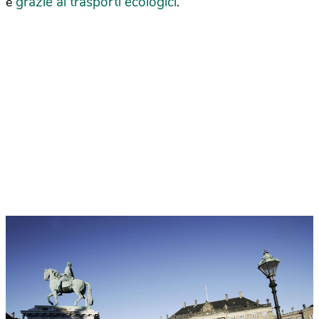
grazie ai trasporti ecologici
e
.