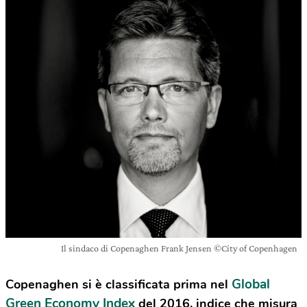
Il sindaco di Copenaghen Frank Jensen ©City of Copenhagen
Global
Copenaghen si è classificata prima nel
Green Economy Index
del 2016, indice che misura