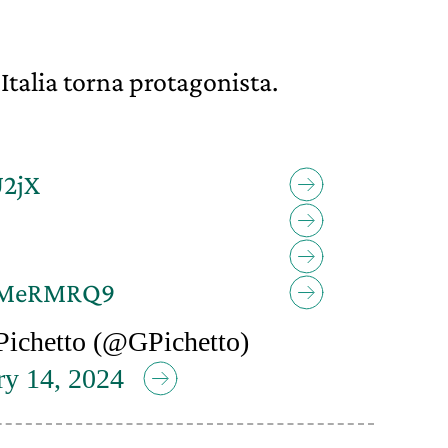
Italia torna protagonista.
U2jX
LfMeRMRQ9
Pichetto (@GPichetto)
ry 14, 2024