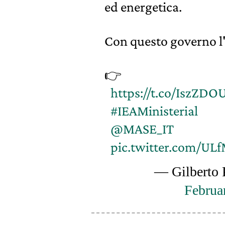
ed energetica.
Con questo governo l'
👉
https://t.co/IszZDO
#IEAMinisterial
@MASE_IT
pic.twitter.com/U
— Gilberto 
Februa