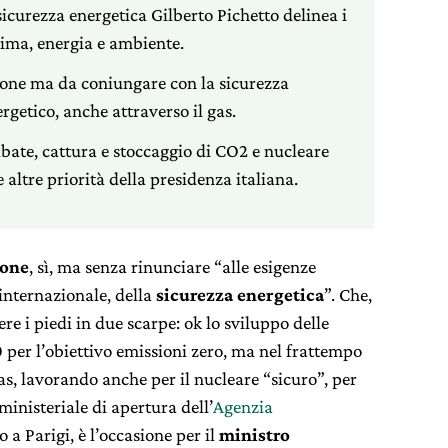
sicurezza energetica Gilberto Pichetto delinea i
lima, energia e ambiente.
ione ma da coniungare con la sicurezza
getico, anche attraverso il gas.
abate, cattura e stoccaggio di CO2 e nucleare
e altre priorità della presidenza italiana.
ione
, sì, ma senza rinunciare “alle esigenze
 internazionale, della
sicurezza energetica
”. Che,
re i piedi in due scarpe: ok lo sviluppo delle
 per l’obiettivo emissioni zero, ma nel frattempo
as, lavorando anche per il nucleare “sicuro”, per
inisteriale di apertura dell’
Agenzia
so a Parigi, è l’occasione per il
ministro