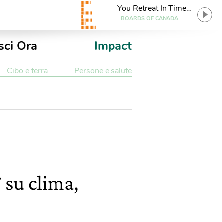
You Retreat In Time
And Space
BOARDS OF CANADA
sci Ora
Impact
Cibo e terra
Persone e salute
 su clima,