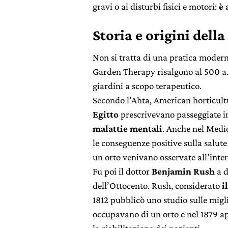
gravi o ai disturbi fisici e motori:
è 
Storia e origini dell
Non si tratta di una pratica modern
Garden Therapy risalgono al 500 a.C
giardini a scopo terapeutico.
Secondo l’Ahta, American horticult
Egitto
prescrivevano passeggiate in
malattie mentali
. Anche nel Medio
le conseguenze positive sulla salute
un orto venivano osservate all’inter
Fu poi il dottor
Benjamin Rush
a d
dell’Ottocento. Rush, considerato
i
1812 pubblicò uno studio sulle migli
occupavano di un orto e nel 1879 ap