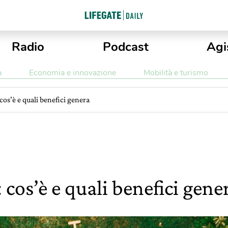
Radio
Podcast
Agi
a
Economia e innovazione
Mobilità e turismo
os’è e quali benefici genera
cos’è e quali benefici gene