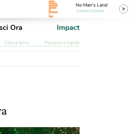
No Man's Land
SUFJAN STEVENS
sci Ora
Impact
Cibo e terra
Persone e salute
ra