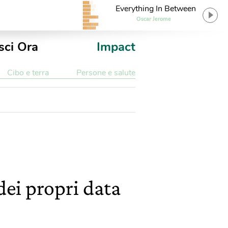
Everything In Between
Oscar Jerome
sci Ora
Impact
Cibo e terra
Persone e salute
ei propri data