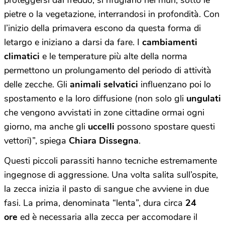
proteggersi dal freddo, si rifugiano nei muri, sotto le
pietre o la vegetazione, interrandosi in profondità. Con
l’inizio della primavera escono da questa forma di
letargo e iniziano a darsi da fare. I
cambiamenti
climatici
e le temperature più alte della norma
permettono un prolungamento del periodo di attività
delle zecche. Gli
animali selvatici
influenzano poi lo
spostamento e la loro diffusione (non solo gli
ungulati
che vengono avvistati in zone cittadine ormai ogni
giorno, ma anche gli
uccelli
possono spostare questi
vettori)”, spiega
Chiara Dissegna
.
Questi piccoli parassiti hanno tecniche estremamente
ingegnose di aggressione. Una volta salita sull’ospite,
la zecca inizia il pasto di sangue che avviene in due
fasi. La prima, denominata “lenta”, dura circa
24
ore
ed è necessaria alla zecca per accomodare il