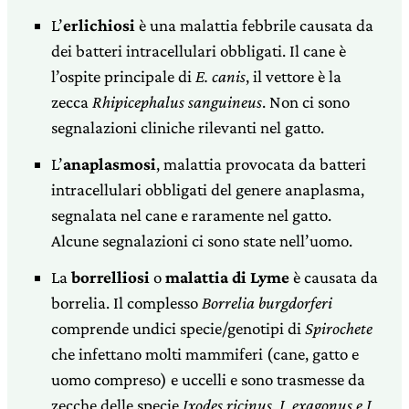
L’
erlichiosi
è una malattia febbrile causata da
dei batteri intracellulari obbligati. Il cane è
l’ospite principale di
E. canis
, il vettore è la
zecca
Rhipicephalus sanguineus
. Non ci sono
segnalazioni cliniche rilevanti nel gatto.
L’
anaplasmosi
, malattia provocata da batteri
intracellulari obbligati del genere anaplasma,
segnalata nel cane e raramente nel gatto.
Alcune segnalazioni ci sono state nell’uomo.
La
borrelliosi
o
malattia di Lyme
è causata da
borrelia. Il complesso
Borrelia burgdorferi
comprende undici specie/genotipi di
Spirochete
che infettano molti mammiferi (cane, gatto e
uomo compreso) e uccelli e sono trasmesse da
zecche delle specie
Ixodes ricinus, I. exagonus e I.