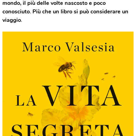
mondo, il più delle volte nascosto e poco
conosciuto
.
Più che un libro si può considerare un
viaggio
.