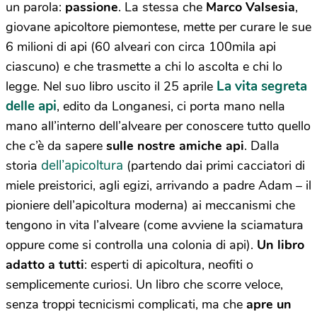
un parola:
passione
. La stessa che
Marco Valsesia
,
giovane apicoltore piemontese, mette per curare le sue
6 milioni di api (60 alveari con circa 100mila api
ciascuno) e che trasmette a chi lo ascolta e chi lo
La vita segreta
legge. Nel suo libro uscito il 25 aprile
delle api
, edito da Longanesi, ci porta mano nella
mano all’interno dell’alveare per conoscere tutto quello
che c’è da sapere
sulle nostre amiche api
. Dalla
dell’apicoltura
storia
(partendo dai primi cacciatori di
miele preistorici, agli egizi, arrivando a padre Adam – il
pioniere dell’apicoltura moderna) ai meccanismi che
tengono in vita l’alveare (come avviene la sciamatura
oppure come si controlla una colonia di api).
Un libro
adatto a tutti
: esperti di apicoltura, neofiti o
semplicemente curiosi. Un libro che scorre veloce,
senza troppi tecnicismi complicati, ma che
apre un