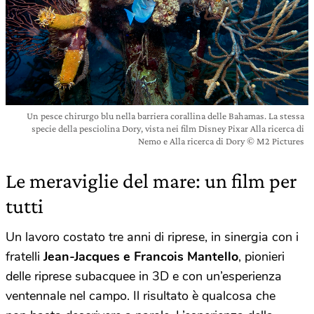
Un pesce chirurgo blu nella barriera corallina delle Bahamas. La stessa
specie della pesciolina Dory, vista nei film Disney Pixar Alla ricerca di
Nemo e Alla ricerca di Dory © M2 Pictures
Le meraviglie del mare: un film per
tutti
Un lavoro costato tre anni di riprese, in sinergia con i
fratelli
Jean-Jacques e Francois Mantello
, pionieri
delle riprese subacquee in 3D e con un’esperienza
ventennale nel campo. Il risultato è qualcosa che