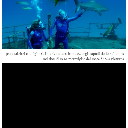
Jean Michel e la figlia Celine Cousteau in mezzo agli squali delle Bahamas
nel docufilm Le meraviglie del mare © M2 Pictures