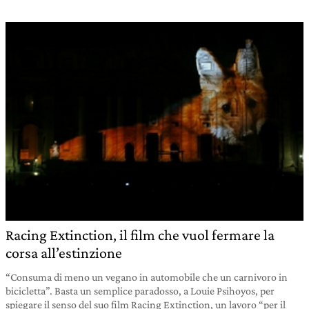
Racing Extinction, il film che vuol fermare la
corsa all’estinzione
“Consuma di meno un vegano in automobile che un carnivoro in
bicicletta”. Basta un semplice paradosso, a Louie Psihoyos, per
spiegare il senso del suo film Racing Extinction, un lavoro “per il