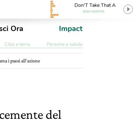
Don'T Take That A
BEN HARPER
sci Ora
Impact
Cibo e terra
Persone e salute
ma i paesi all’azione
ocemente del