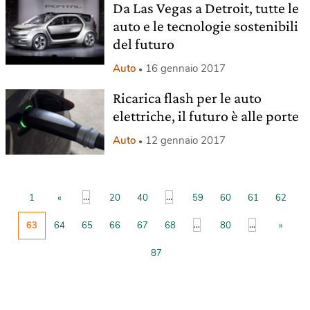
Da Las Vegas a Detroit, tutte le
auto e le tecnologie sostenibili
del futuro
Auto
16 gennaio 2017
Ricarica flash per le auto
elettriche, il futuro è alle porte
Auto
12 gennaio 2017
...
...
1
«
20
40
59
60
61
62
...
...
63
64
65
66
67
68
80
»
87